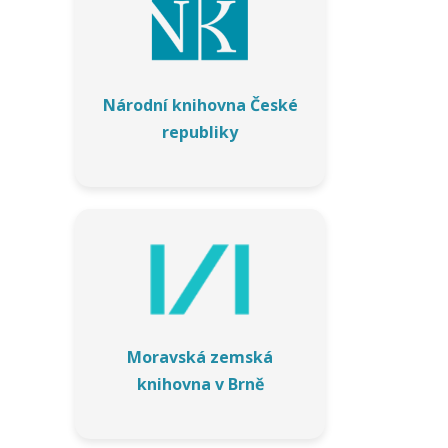
o
k
i
e
Národní knihovna České
s
republiky
N
e
z
b
y
t
n
é
c
o
o
Moravská zemská
ki
knihovna v Brně
e
s
j