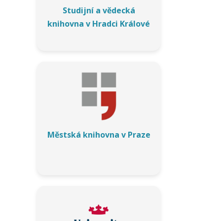
d
Studijní a vědecká
á
knihovna v Hradci Králové
s
e
z
d
e
i
s
o
u
h
Městská knihovna v Praze
l
a
s
o
h
l
e
d