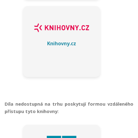
Knihovny.cz
F
u
n
k
Díla nedostupná na trhu poskytují formou vzdáleného
č
přístupu tyto knihovny:
n
í
c
o