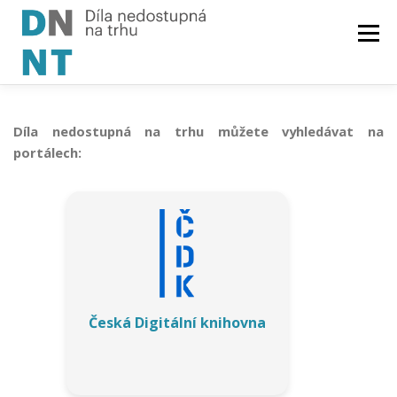
Skip
to
Menu
content
O PROJEKTU
SEZNAM
ČTENÁŘŮM
Díla nedostupná na trhu můžete vyhledávat na
portálech:
AUTORŮM
KNIHOVNÁM
MATERIÁLY
Česká Digitální knihovna