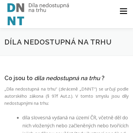
Skip
to
Menu
content
O PROJEKTU
SEZNAM
ČTENÁŘŮM
DÍLA NEDOSTUPNÁ NA TRHU
AUTORŮM
KNIHOVNÁM
MATERIÁLY
Co jsou to
díla nedostupná na trhu
?
„Díla nedostupná na trhu“ (zkráceně „DNNT“) se určují podle
autorského zákona (§ 97f Aut.z.). V tomto smyslu jsou díly
nedostupnými na trhu:
díla slovesná vydaná na území ČR, včetně děl do
nich vložených nebo začleněných nebo tvořících