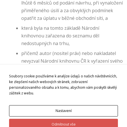
lhůtě 6 měsíců od podání návrhu, při vynaložení
o
přiměřeného úsilí a za obvyklých podmínek
k
opatřit za úplatu v běžné obchodní síti, a
i
e
která byla na tomto základě Národní
s
knihovnou zařazena do seznamu děl
N
nedostupných na trhu,
e
z
přičemž autor (nositel práv) nebo nakladatel
b
nevyzval Národní knihovnu ČR k vyřazení svého
y
díla ať z návrhů nebo ze seznamu děl
t
n
nedostupných na trhu.
Soubory cookie používáme k analýze údajů o našich návštěvnících,
é
ke zlepšení našich webových stránek, zobrazení
c
personalizovaného obsahu a k tomu, abychom vám poskytli skvělý
zážitek z webu.
o
o
ki
Nastavení
e
s
Pro poskytování služby platí
Všeobecné podmínky
pro
Odmítnout vše
j
poskytování služby Národní digitální knihovny – Díla