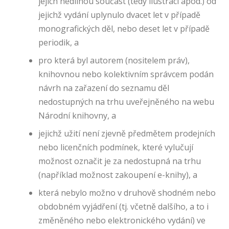
jejich nedílnou součást (tedy ilustrací apod.) od
jejichž vydání uplynulo dvacet let v případě
monografických děl, nebo deset let v případě
periodik, a
pro která byl autorem (nositelem práv),
knihovnou nebo kolektivním správcem podán
návrh na zařazení do seznamu děl
nedostupných na trhu uveřejněného na webu
Národní knihovny, a
jejichž užití není zjevně předmětem prodejních
F
nebo licenčních podmínek, které vylučují
u
n
možnost označit je za nedostupná na trhu
k
(například možnost zakoupení e-knihy), a
č
která nebylo možno v druhově shodném nebo
n
í
obdobném vyjádření (tj. včetně dalšího, a to i
c
změněného nebo elektronického vydání) ve
o