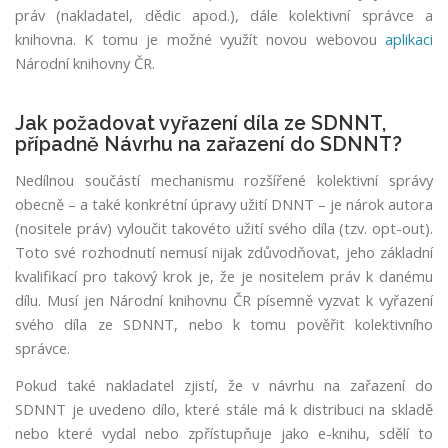
práv (nakladatel, dědic apod.), dále kolektivní správce a
d
knihovna. K tomu je možné využít novou webovou
aplikaci
á
Národní knihovny ČR.
s
e
z
Jak požadovat vyřazení díla ze SDNNT,
d
případně Návrhu na zařazení do SDNNT?
e
i
Nedílnou součástí mechanismu rozšířené kolektivní správy
s
obecně – a také konkrétní úpravy užití DNNT – je nárok autora
o
(nositele práv) vyloučit takovéto užití svého díla (tzv. opt-out).
u
Toto své rozhodnutí nemusí nijak zdůvodňovat, jeho základní
h
kvalifikací pro takový krok je, že je nositelem práv k danému
l
dílu. Musí jen Národní knihovnu ČR písemně vyzvat k vyřazení
a
svého díla ze SDNNT, nebo k tomu pověřit kolektivního
s
správce.
o
h
Pokud také nakladatel zjistí, že v návrhu na zařazení do
l
SDNNT je uvedeno dílo, které stále má k distribuci na skladě
e
nebo které vydal nebo zpřístupňuje jako e-knihu, sdělí to
d