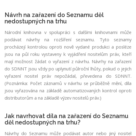
n
í
Návrh na zařazení do Seznamu děl
t
nedostupných na trhu
é
t
Národní knihovna v spolupráci s dalšími knihovnami může
o
podávat návrhy na rozšíření seznamu. Tyto seznamy
w
procházejí kontrolou oproti nově vydané produkci a posléze
e
jsou na půl roku vystaveny k vyjádření nositelům práv, kteří
b
mají možnost žádat o vyřazení z návrhu. Návrhy na zařazení
o
do SDNNT jsou vždy po uplynutí půlroční lhůty, pokud o jejich
v
é
vyřazení nositel práv nepožádal, převedena do SDNNT.
s
(Poznámka: Počet záznamů v návrhu se průběžně mění, díla
tr
jsou vyřazována na základě automatizovaných kontrol oproti
á
distributorům a na základě výzev nositelů práv.)
n
k
y.
Jak navrhovat díla na zařazení do Seznamu
děl nedostupných na trhu?
U
kl
Návrhy do Seznamu může podávat autor nebo jiný nositel
á