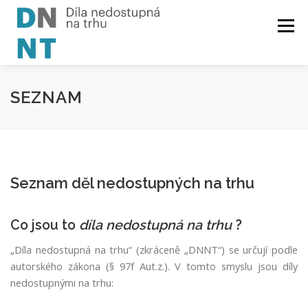
Skip
to
Menu
content
O PROJEKTU
SEZNAM
ČTENÁŘŮM
SEZNAM
AUTORŮM
KNIHOVNÁM
MATERIÁLY
Seznam děl nedostupných na trhu
Co jsou to
díla nedostupná na trhu
?
„Díla nedostupná na trhu“ (zkráceně „DNNT“) se určují podle
autorského zákona (§ 97f Aut.z.). V tomto smyslu jsou díly
nedostupnými na trhu: