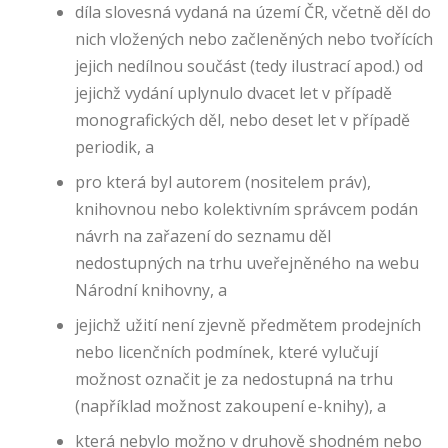
díla slovesná vydaná na území ČR, včetně děl do
nich vložených nebo začleněných nebo tvořících
jejich nedílnou součást (tedy ilustrací apod.) od
jejichž vydání uplynulo dvacet let v případě
monografických děl, nebo deset let v případě
periodik, a
pro která byl autorem (nositelem práv),
knihovnou nebo kolektivním správcem podán
návrh na zařazení do seznamu děl
nedostupných na trhu uveřejněného na webu
F
Národní knihovny, a
u
n
jejichž užití není zjevně předmětem prodejních
k
nebo licenčních podmínek, které vylučují
č
možnost označit je za nedostupná na trhu
n
í
(například možnost zakoupení e-knihy), a
c
která nebylo možno v druhově shodném nebo
o