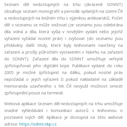
s
Seznam děl nedostupných na trhu (zkráceně SDNNT)
o
obsahuje seznam monografií a periodik vydaných na území ČR
u
a nedostupných na knižním trhu s výjimkou antikvariátů. Počet
d
děl v seznamu se může snižovat (ze seznamu jsou odebírána
ů
díla volná a díla, která vyšla v novějším vydání nebo jejichž
l
vyřazení vyžádal nositel práv) i zvyšovat (do seznamu jsou
e
přidávány další tituly, které byly knihovnami navrženy na
ži
zařazení a prošly půlročním vystavením v Návrhu na zařazení
t
do SDNNT). Zařazení díla do SDNNT umožňuje veřejně
é
zpřístupňovat jeho digitální kopii. Publikace vydané do roku
p
2005 je možné zpřístupnit na dálku, pokud nositel práv
r
o
nepožádal o jejich vyřazení či pokud nakladatel na základě
z
memoranda uzavřeného s NK ČR nevyužil možnost omezit
o
zpřístupnění pouze na terminál.
b
Webová aplikace Seznam děl nedostupných na trhu umožňuje
r
a
snadné vyhledávání i komunikaci autorů s knihovnou o
z
postavení svých děl. Aplikace je dostupná na této webové
e
adrese:
https://sdnnt.nkp.cz
.