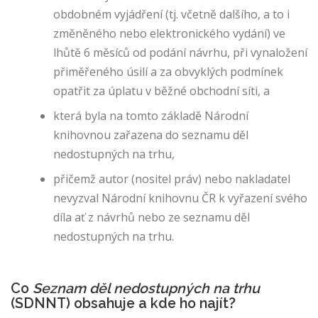
obdobném vyjádření (tj. včetně dalšího, a to i
o
k
změněného nebo elektronického vydání) ve
i
lhůtě 6 měsíců od podání návrhu, při vynaložení
e
přiměřeného úsilí a za obvyklých podmínek
s
opatřit za úplatu v běžné obchodní síti, a
N
e
která byla na tomto základě Národní
z
knihovnou zařazena do seznamu děl
b
nedostupných na trhu,
y
t
přičemž autor (nositel práv) nebo nakladatel
n
nevyzval Národní knihovnu ČR k vyřazení svého
é
díla ať z návrhů nebo ze seznamu děl
c
o
nedostupných na trhu.
o
ki
e
Co
Seznam děl nedostupných na trhu
s
(SDNNT) obsahuje a kde ho najít?
j