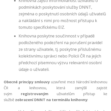
Knihovna zajistí informovanost uživatelů o
n
podmínkách poskytování služby DNNT,
al
y
zejména o poskytnutí osobních údajů uživatelů
ti
a nakládání s nimi pro možnost přístupu k
c
tomuto specifickému EIZ.
k
é
Knihovna poskytne součinnost v případě
c
podloženého podezření na porušení pravidel
o
ze strany uživatele, tj. poskytne příslušnému
o
kolektivnímu správci nebo Policii ČR na jejich
ki
e
předchozí písemnou výzvu relevantní osobní
s
údaje o uživateli.
A
n
Obecné principy smlouvy
uzavřené mezi Národní knihovnou
al
ČR a knihovnou, která zamýšlí zajistit
yt
svým
registrovaným
uživatelům přístup ke
ic
službě
zobrazení DNNT na terminálu knihovny
:
k
é