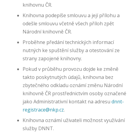
knihovnu ČR.
cí
o
Knihovna podepíše smlouvu a její přílohu a
t
odešle smlouvu včetně všech příloh zpět
o
Národní knihovně ČR.
m
,
Proběhne předání technických informací
ja
nutných ke spuštění služby a otestování ze
k
strany zapojené knihovny.
je
p
Pokud v průběhu provozu dojde ke změně
o
takto poskytnutých údajů, knihovna bez
u
zbytečného odkladu oznámí změnu Národní
ží
v
knihovně ČR prostřednictvím osoby označené
át
jako Administrativní kontakt na adresu
dnnt-
e.
registrace@nkp.cz
.
T
e
Knihovna oznámí uživateli možnost využívání
nt
služby DNNT.
o