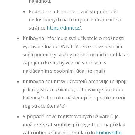
najednou.
m
Podrobné informace o zpřístupnění děl
o
ž
nedostupných na trhu jsou k dispozici na
ň
stránce
https://dnnt.cz/
.
uj
Knihovna informuje své uživatele o možnosti
í
u
využívat službu DNNT. V této souvislosti jim
ži
sdělí podmínky služby a získá od nich souhlas k
v
zapojení do služby včetně souhlasu s
at
nakládáním s osobními údaji (e-mail).
el
ů
Knihovna souhlasy uživatelů archivuje (připojí
m
je k registraci uživatele; uchovává je po dobu
p
kalendářního roku následujícího po ukončení
ři
z
registrace čtenáře).
p
V případě nově registrovaných uživatelů je
ů
možné získat souhlas při registraci, například
s
o
zahrnutím určitých formulací do
knihovního