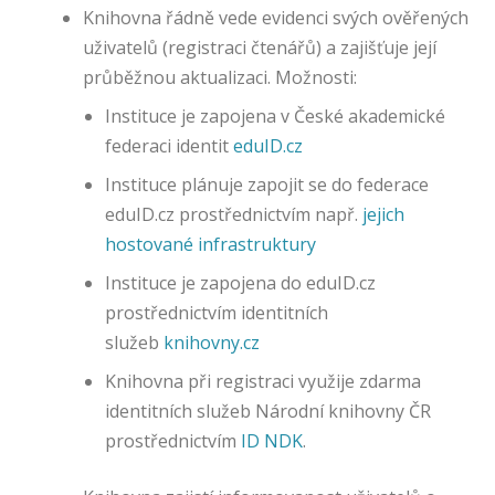
n
Knihovna řádně vede evidenci svých ověřených
ě
uživatelů (registraci čtenářů) a zajišťuje její
n
průběžnou aktualizaci. Možnosti:
a
s
Instituce je zapojena v České akademické
t
federaci identit
eduID.cz
a
Instituce plánuje zapojit se do federace
v
e
eduID.cz prostřednictvím např.
jejich
n
hostované infrastruktury
í
C
Instituce je zapojena do eduID.cz
o
prostřednictvím identitních
o
služeb
knihovny.cz
ki
e
Knihovna při registraci využije zdarma
.
identitních služeb Národní knihovny ČR
prostřednictvím
ID NDK
.
A