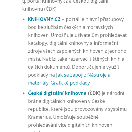
o
tj. portál Knihovny.cz a Českou digitální
ki
knihovnu (ČDK):
e
KNIHOVNY.CZ
– portál je hlavní přístupový
s
P
bod ke službám českých a moravských
e
knihoven. Umožňuje uživatelům prohledávat
rs
katalogy, digitální knihovny a informační
o
zdroje všech zapojených knihoven z jednoho
n
místa. Nabízí také rezervaci tištěných knih a
al
iz
dalších dokumentů. Doporučujeme využít
a
podklady na
Jak se zapojit
;
Nástroje a
č
materiály
;
Grafické podklady
ní
c
Česká digitální knihovna
(ČDK)
je národní
o
brána digitálních knihoven v České
o
republice, které jsou provozovány v systému
ki
Kramerius. Umožňuje souběžné
e
s
prohledávání více digitálních knihoven
u