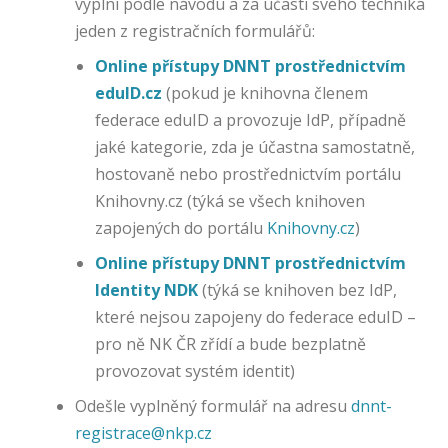
vyplní podle návodu a za účasti svého technika
ši
jeden z registračních formulářů:
t
n
Online přístupy DNNT prostřednictvím
a
eduID.cz
(pokud je knihovna členem
š
federace eduID a provozuje IdP, případně
e
jaké kategorie, zda je účastna samostatně,
w
e
hostovaně nebo prostřednictvím portálu
b
Knihovny.cz (týká se všech knihoven
o
zapojených do portálu
Knihovny.cz
)
v
é
Online přístupy DNNT prostřednictvím
st
Identity NDK
(týká se knihoven bez IdP,
rá
které nejsou zapojeny do federace eduID –
n
pro ně NK ČR zřídí a bude bezplatně
k
y
provozovat systém identit)
s
Odešle vyplněný formulář na adresu
dnnt-
hr
registrace@nkp.cz
o