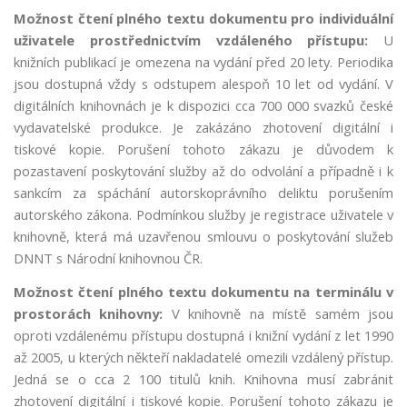
s
Možnost čtení plného textu dokumentu pro individuální
o
uživatele prostřednictvím vzdáleného přístupu:
U
u
knižních publikací je omezena na vydání před 20 lety. Periodika
d
jsou dostupná vždy s odstupem alespoň 10 let od vydání. V
ů
digitálních knihovnách je k dispozici cca 700 000 svazků české
l
vydavatelské produkce. Je zakázáno zhotovení digitální i
e
tiskové kopie. Porušení tohoto zákazu je důvodem k
ži
pozastavení poskytování služby až do odvolání a případně i k
t
é
sankcím za spáchání autorskoprávního deliktu porušením
p
autorského zákona. Podmínkou služby je registrace uživatele v
r
knihovně, která má uzavřenou smlouvu o poskytování služeb
o
DNNT s Národní knihovnou ČR.
z
Možnost čtení plného textu dokumentu na terminálu v
o
b
prostorách knihovny:
V knihovně na místě samém jsou
r
oproti vzdálenému přístupu dostupná i knižní vydání z let 1990
a
až 2005, u kterých někteří nakladatelé omezili vzdálený přístup.
z
Jedná se o cca 2 100 titulů knih. Knihovna musí zabránit
e
zhotovení digitální i tiskové kopie. Porušení tohoto zákazu je