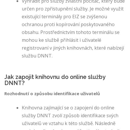
c
Vyhradit pro služby zvláštní počítač, který bude
o
určen pro zpřístupnění služby. Je možné využít
o
existující terminály pro EIZ se zvýšenou
ki
ochranou proti kopírování poskytovaného
e
obsahu. Prostřednictvím tohoto terminálu se
s
n
mohou ke službě přihlásit i uživatelé
á
registrovaní v jiných knihovnách, které nabízejí
m
službu DNNT.
p
o
m
Jak zapojit knihovnu do online služby
á
DNNT?
m
h
Rozhodnutí o způsobu identifikace uživatelů
aj
í
Knihovna zajímající se o zapojení do online
v
služby DNNT zvolí způsob identifikace svých
yl
e
uživatelů ve vztahu k této službě. Následně
p