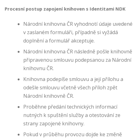
z
Procesní postup zapojení knihoven s Identitami NDK
p
ů
Národní knihovna ČR vyhodnotí údaje uvedené
s
o
v zaslaném formuláři, případně si vyžádá
b
doplnění a formulář akceptuje.
p
Národní knihovna ČR následně pošle knihovně
ří
m
připravenou smlouvu podepsanou za Národní
o
knihovnu ČR.
ni
Knihovna podepíše smlouvu a její přílohu a
k
o
odešle smlouvu včetně všech příloh zpět
h
Národní knihovně ČR.
o
Proběhne předání technických informací
n
ei
nutných k spuštění služby a otestování ze
d
strany zapojené knihovny.
e
nt
Pokud v průběhu provozu dojde ke změně