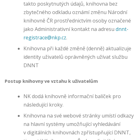
ifi
takto poskytnutých údajů, knihovna bez
k
zbytečného odkladu oznámí změnu Národní
uj
knihovně ČR prostřednictvím osoby označené
e.
jako Administrativní kontakt na adresu
dnnt-
registrace@nkp.cz
.
P
Knihovna při každé změně (denně) aktualizuje
e
identity uživatelů oprávněných užívat službu
r
s
DNNT
o
n
Postup knihovny ve vztahu k uživatelům
al
iz
NK dodá knihovně informační balíček pro
a
následující kroky.
č
n
Knihovna na své webové stránky umístí odkazy
í
na hlavní systémy umožňující vyhledávání
c
v digitálních knihovnách zpřístupňující DNNT,
o