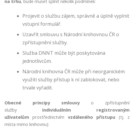
na trhu
, bude muset splnit několik podmínek:
d
á
Projevit o službu zájem, správně a úplně vyplnit
s
vstupní formulář.
e
z
Uzavřít smlouvu s Národní knihovnou ČR o
d
zpřístupnění služby.
e
i
Služba DNNT může být poskytována
s
jednotlivcům.
o
Národní knihovna ČR může při neorganickém
u
h
využití služby přístup k ní zablokovat, nebo
l
trvale vyřadit.
a
s
Obecné principy smlouvy
o zpřístupnění
o
služby
individuálním registrovaným
h
uživatelům
prostřednictvím
vzdáleného přístupu
(tj. z
l
místa mimo knihovnu):
e
d