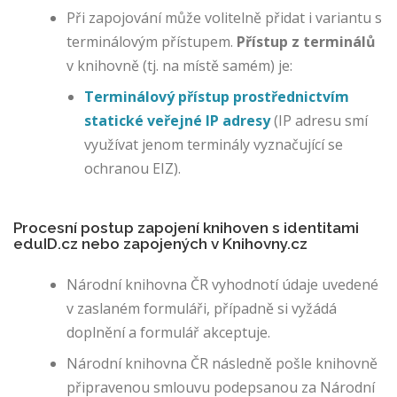
m
Při zapojování může volitelně přidat i variantu s
a
terminálovým přístupem.
Přístup z terminálů
ž
v knihovně (tj. na místě samém) je:
ď
o
Terminálový přístup prostřednictvím
v
statické veřejné IP adresy
(IP adresu smí
á
ní
využívat jenom terminály vyznačující se
m
ochranou EIZ).
a
hl
á
Procesní postup zapojení knihoven s identitami
š
eduID.cz nebo zapojených v Knihovny.cz
e
ní
Národní knihovna ČR vyhodnotí údaje uvedené
m
v zaslaném formuláři, případně si vyžádá
in
doplnění a formulář akceptuje.
fo
r
Národní knihovna ČR následně pošle knihovně
m
připravenou smlouvu podepsanou za Národní
a