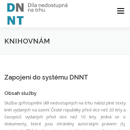
Skip
to
Menu
content
O PROJEKTU
SEZNAM
ČTENÁŘŮM
KNIHOVNÁM
AUTORŮM
KNIHOVNÁM
MATERIÁLY
Zapojení do systému DNNT
Obsah služby
Služba zpřístupnění děl nedostupných na trhu nabízí plné texty
knih vydaných na území České republiky před více než 20 lety a
časopisů vydaných před více než 10 lety. Jedná se o
dokumenty, které jsou chráněny autorským právem (tj.