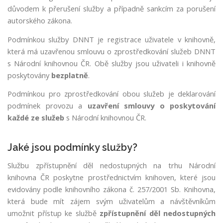
n
důvodem k přerušení služby a případně sankcím za porušení
í
autorského zákona.
t
é
Podmínkou služby DNNT je registrace uživatele v knihovně,
t
která má uzavřenou smlouvu o zprostředkování služeb DNNT
o
s Národní knihovnou ČR. Obě služby jsou uživateli i knihovně
w
poskytovány
bezplatně
.
e
b
Podmínkou pro zprostředkování obou služeb je deklarování
o
podmínek provozu a
uzavření smlouvy o poskytování
v
každé ze služeb
s Národní knihovnou ČR.
é
s
tr
Jaké jsou podmínky služby?
á
Službu zpřístupnění děl nedostupných na trhu Národní
n
knihovna ČR poskytne prostřednictvím knihoven, které jsou
k
evidovány podle knihovního zákona č. 257/2001 Sb. Knihovna,
y.
U
která bude mít zájem svým uživatelům a návštěvníkům
kl
umožnit přístup ke službě
zpřístupnění děl nedostupných
á