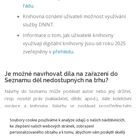
bi
řádu
.
t
si
Knihovna oznámí uživateli možnost využívání
w
služby DNNT.
e
Informace o tom, jak uživatelé knihovny
b
o
využívají digitální knihovny jsou od roku 2025
v
zveřejněny v
přehledu
.
é
sl
u
Je možné navrhovat díla na zařazení do
ž
Seznamu děl nedostupných na trhu?
b
y
Návrhy do Seznamu může podávat autor nebo jiný držitel,
n
resp. nositel práv (nakladatel, dědic apod.), dále kolektivní
a
správce a knihovna. Návrhy se podávají prostřednictvím
m
aplikace
Seznam děl nedostupných na trhu
.
ír
Soubory cookie používáme k analýze údajů o našich návštěvnících,
u.
Národní knihovna České republiky
ke zlepšení našich webových stránek, zobrazení
personalizovaného obsahu a k tomu, abychom vám poskytli skvělý