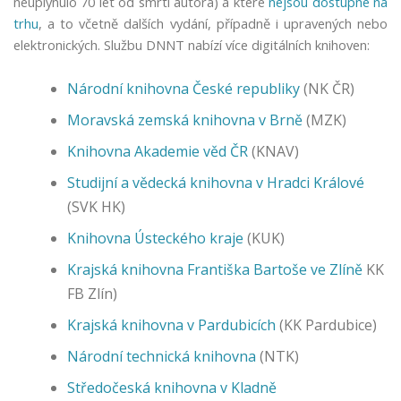
neuplynulo 70 let od smrti autora) a které
nejsou dostupné na
trhu
, a to včetně dalších vydání, případně i upravených nebo
elektronických. Službu DNNT nabízí více digitálních knihoven:
Národní knihovna České republiky
(NK ČR)
Moravská zemská knihovna v Brně
(MZK)
Knihovna Akademie věd ČR
(KNAV)
Studijní a vědecká knihovna v Hradci Králové
(SVK HK)
Knihovna Ústeckého kraje
(KUK)
F
u
Krajská knihovna Františka Bartoše ve Zlíně
KK
n
FB Zlín)
k
č
Krajská knihovna v Pardubicích
(KK Pardubice)
n
Národní technická knihovna
(NTK)
í
c
Středočeská knihovna v Kladně
o