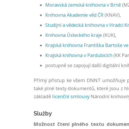
Moravská zemská knihovna v Brně
(MZ
Knihovna Akademie věd ČR
(KNAV),
Studijní a vědecká knihovna v Hradci K
Knihovna Ústeckého kraje
(KUK),
Krajská knihovna Františka Bartoše ve
Krajská knihovna v Pardubicích
(KK Par
postupně se zapojují další digitální kn
Přímý přístup ke všem DNNT umožňuje 
také plné texty dokumentů, které jsou z h
základě
licenční smlouvy
Národní knihovny
Služby
Možnost čtení plného textu dokumentu