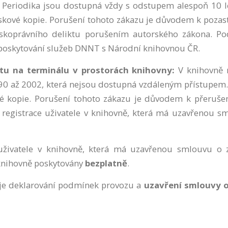
Periodika jsou dostupná vždy s odstupem alespoň 10 l
n
 tiskové kopie. Porušení tohoto zákazu je důvodem k pozas
í
c
skoprávního deliktu porušením autorského zákona. Pod
o
poskytování služeb DNNT s Národní knihovnou ČR.
o
k
u na terminálu v prostorách knihovny:
V knihovně
i
990 až 2002, která nejsou dostupná vzdáleným přístupem. 
e
kové kopie. Porušení tohoto zákazu je důvodem k přeruše
s
N
 registrace uživatele v knihovně, která má uzavřenou 
e
z
b
uživatele v knihovně, která má uzavřenou smlouvu o 
y
 knihovně poskytovány
bezplatně
.
t
n
je deklarování podmínek provozu a
uzavření smlouvy o
é
c
o
o