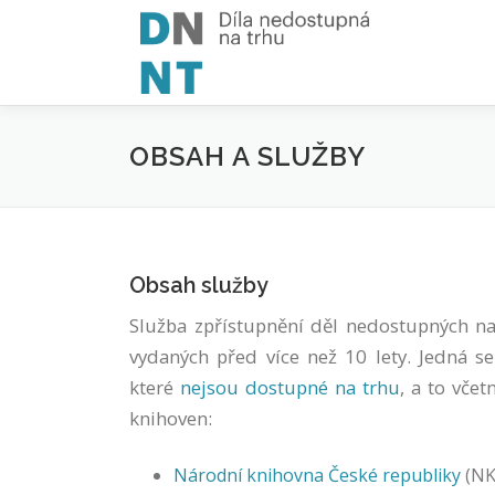
Skip
to
content
OBSAH A SLUŽBY
Obsah služby
Služba zpřístupnění děl nedostupných na
vydaných před více než 10 lety. Jedná s
které
nejsou dostupné na trhu
, a to vče
knihoven:
Národní knihovna České republiky
(NK