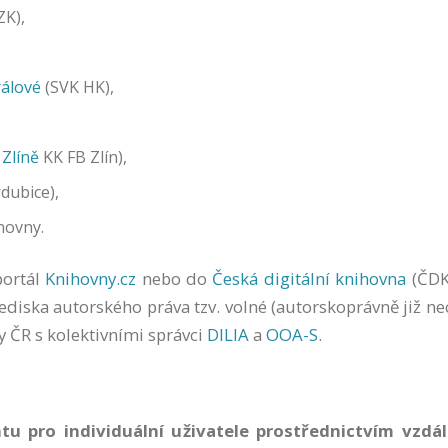
K),
rálové
(SVK HK),
 Zlíně
KK FB Zlín),
dubice),
ihovny.
portál
Knihovny.cz
nebo do
Česká digitální knihovna
(ČDK)
lediska autorského práva tzv. volné (autorskoprávně již 
 ČR s kolektivními správci
DILIA
a
OOA-S
.
F
u
n
k
 pro individuální uživatele prostřednictvím vzdál
č