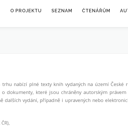
O PROJEKTU
SEZNAM
ČTENÁŘŮM
AU
 trhu nabízí plné texty knih vydaných na území České re
e o dokumenty, které jsou chráněny autorským právem (
tně dalších vydání, případně i upravených nebo elektroni
 ČR),